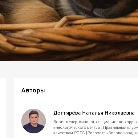
Авторы
Дегтярёва Наталья Николаевна
Зооинженер, кинолог, специалист по корре
кинологического центра «Правильный клуб»,
качествам РОРС (Росохотрыболовсоюза), ин