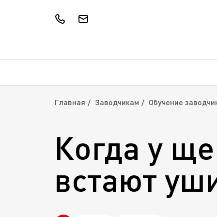
Главная
Заводчикам
Обучение заводчи
Когда у щ
встают уш