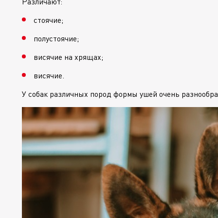
Различают:
стоячие;
полустоячие;
висячие на хрящах;
висячие.
У собак различных пород формы ушей очень разнообр