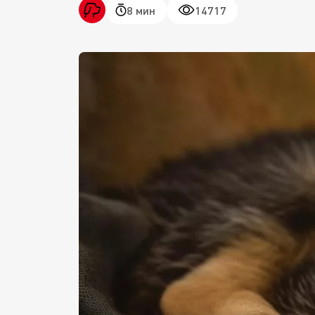
8 мин
14717