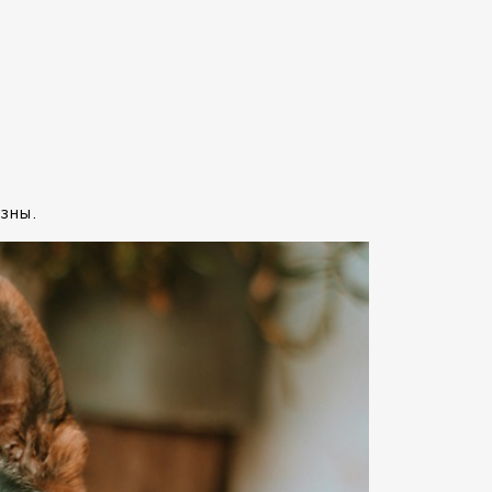
азны.