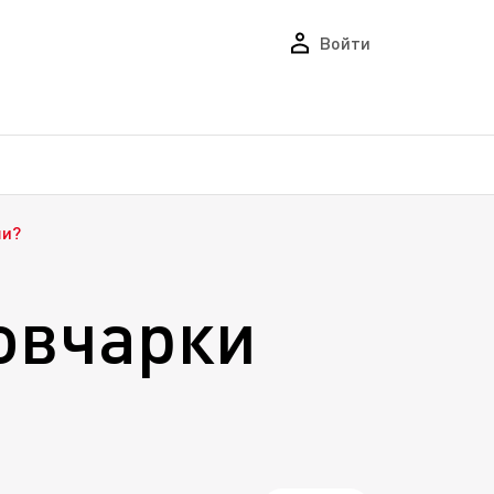
Войти
ши?
овчарки