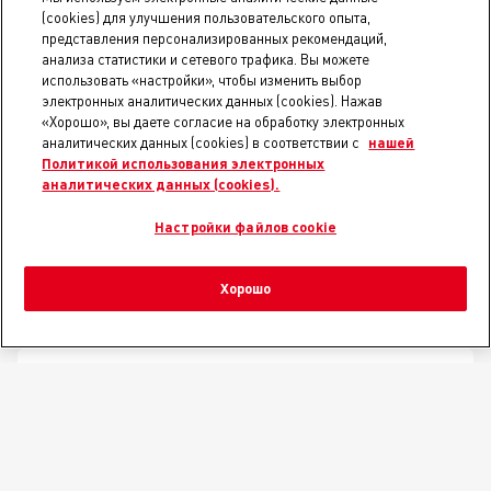
(cookies) для улучшения пользовательского опыта,
представления персонализированных рекомендаций,
анализа статистики и сетевого трафика. Вы можете
использовать «настройки», чтобы изменить выбор
электронных аналитических данных (cookies). Нажав
«Хорошо», вы даете согласие на обработку электронных
аналитических данных (cookies) в соответствии с
нашей
Политикой использования электронных
аналитических данных (cookies).
Настройки файлов cookie
Корм сухой полнорационный сбалансированный
для котят породы мэйн-кун (в возрасте до 15
месяцев
Хорошо
КОРМ ДЛЯ ВЗРОСЛЫХ КОШЕК ДЛЯ
ПРОФИЛАКТИКИ ПРОБЛЕМ С
ШЕРСТЬЮ И КОЖЕЙ
HAIR & SKIN CARE