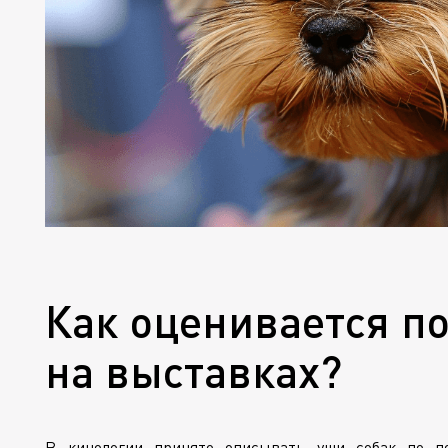
Как оценивается п
на выставках?
В кинологии принято описывать уши собак по по