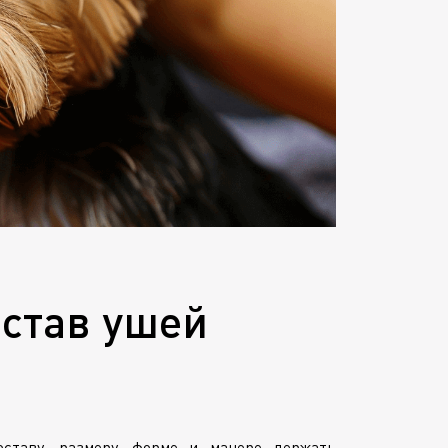
остав ушей
ставу, размеру, форме и манере держать