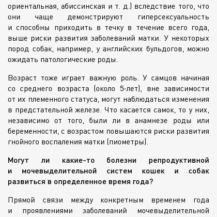
ориентальная, абиссинская
и т. д.
) вследствие того, что
они чаще демонстрируют гиперсексуальность
и способны приходить в течку в течение всего года,
выше риски развития заболеваний матки. У некоторых
пород собак, например, у английских бульдогов, можно
ожидать патологические роды.
Возраст тоже играет важную роль. У самцов начиная
со среднего возраста (около
5-лет
), вне зависимости
от их племенного статуса, могут наблюдаться изменения
в предстательной железе. Что касается самок, то у них,
независимо от того, были ли в анамнезе роды или
беременности, с возрастом повышаются риски развития
гнойного воспаления матки (пиометры).
Могут ли
какие-то
болезни репродуктивной
и мочевыделительной систем кошек и собак
развиться в определенное время года?
Прямой связи между конкретным временем года
и проявлениями заболеваний мочевыделительной