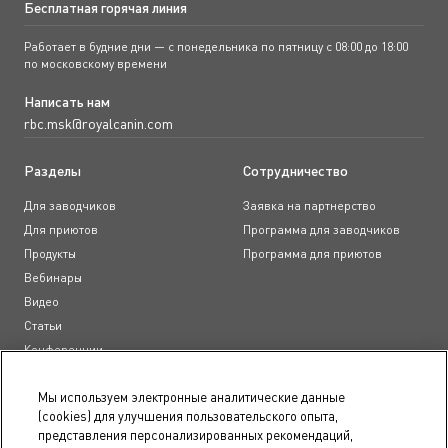
Бесплатная горячая линия
Работает в будние дни — с понедельника по пятницу с 08:00 до 18:00
по московскому времени
Написать нам
rbc.msk@royalcanin.com
Разделы
Сотрудничество
Для заводчиков
Заявка на партнерство
Для приютов
Программа для заводчиков
Продукты
Программа для приютов
Вебинары
Видео
Статьи
Конференции
Образовательные курсы
Мы используем электронные аналитические данные
(cookies) для улучшения пользовательского опыта,
Документы
представления персонализированных рекомендаций,