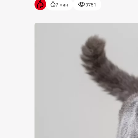
7 мин
3751