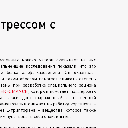
стрессом с
ожденных молоко матери оказывает на них
альнейшие исследования показали, что это
и белка альфа-казозепина. Он оказывает
 и таким образом помогает снижать степень
чтены при разработке специального рациона
PERFOMANCE
, который помогает поддержать
 а также дает выраженный естественный
а-казозепин снижает выработку кортизола –
чет L-триптофана – вещества, которое также
 им чувствовать себя спокойными.
и подготовить кошку к стрессовым условиям