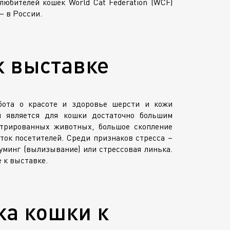
юбителей кошек World Cat Federation (WCF)
 – в России.
к выставке
бота о красоте и здоровье шерсти и кожи
и является для кошки достаточно большим
стрированных животных, большое скопление
ток посетителей. Среди признаков стресса –
минг (вылизывание) или стрессовая линька.
 к выставке.
ка кошки к