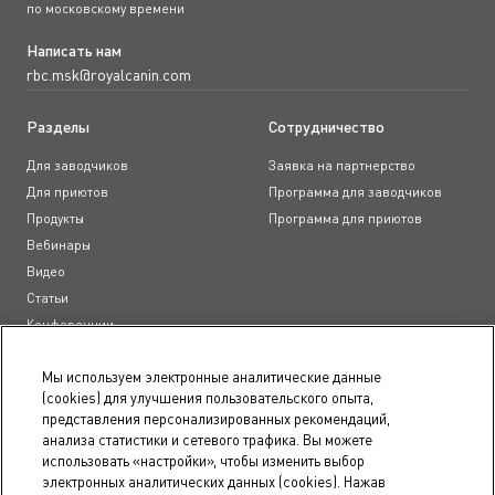
по московскому времени
Написать нам
rbc.msk@royalcanin.com
Разделы
Сотрудничество
Для заводчиков
Заявка на партнерство
Для приютов
Программа для заводчиков
Продукты
Программа для приютов
Вебинары
Видео
Статьи
Конференции
Образовательные курсы
Мы используем электронные аналитические данные
(cookies) для улучшения пользовательского опыта,
Документы
представления персонализированных рекомендаций,
анализа статистики и сетевого трафика. Вы можете
Пользовательское соглашение
использовать «настройки», чтобы изменить выбор
Положение о конфиденциальности
электронных аналитических данных (cookies). Нажав
Правила использования сайта