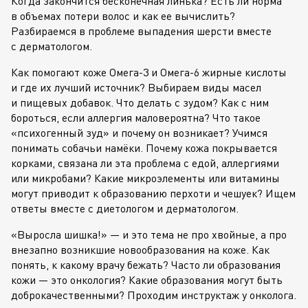
Когда закончится бесконечная линька? Есть ли норма
в объемах потери волос и как ее вычислить?
Разбираемся в проблеме выпадения шерсти вместе
с дерматологом.
Как помогают коже
Омега-3
и
Омега-6
жирные кислоты
и где их лучший источник? Выбираем виды масел
и пищевых добавок. Что делать с зудом? Как с ним
бороться, если аллергия маловероятна? Что такое
«психогенный зуд» и почему он возникает? Учимся
понимать собачьи намёки. Почему кожа покрывается
корками, связана ли эта проблема с едой, аллергиями
или микробами? Какие микроэлементы или витамины
могут приводит к образованию перхоти и чешуек? Ищем
ответы вместе с диетологом и дерматологом.
«Выросла шишка!» — и это тема не про хвойные, а про
внезапно возникшие новообразования на коже. Как
понять, к какому врачу бежать? Часто ли образования
кожи — это онкология? Какие образования могут быть
доброкачественными? Проходим инструктаж у онколога.