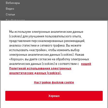
Вебинары
Видео
Статьи
Конференции
Образовательные курсы
Мы используем электронные аналитические данные
(cookies) для улучшения пользовательского опыта,
Документы
представления персонализированных рекомендаций,
анализа статистики и сетевого трафика. Вы можете
Пользовательское соглашение
использовать «настройки», чтобы изменить выбор
Положение о конфиденциальности
электронных аналитических данных (cookies). Нажав
Правила использования сайта
«Хорошо», вы даете согласие на обработку электронных
Доступность
аналитических данных (cookies) в соответствии с
нашей
Политикой использования электронных
Карта сайта
аналитических данных (cookies).
Уведомление о файлах электронных аналитических данных
Настройки электронных аналитических данных
Настройки файлов cookie
Хорошо
© 2026 Royal Canin SAS. Все права защищены.
Входит в группу компаний Mars, Incorporated.
© 2026