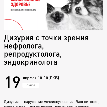
Дизурия с точки зрения
нефролога,
репродуктолога,
эндокринолога
19
апреля,
10:00
(ЕКБ)
очное
Дизурия — нарушение мочеиспусксания. Ваш питомец
может писать или не писать, или писать с трудом.