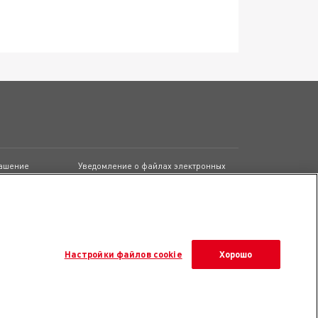
лашение
Уведомление о файлах электронных
аналитических данных
циальности
Настройки электронных аналитических
я сайта
данных
Настройки файлов cookie
Хорошо