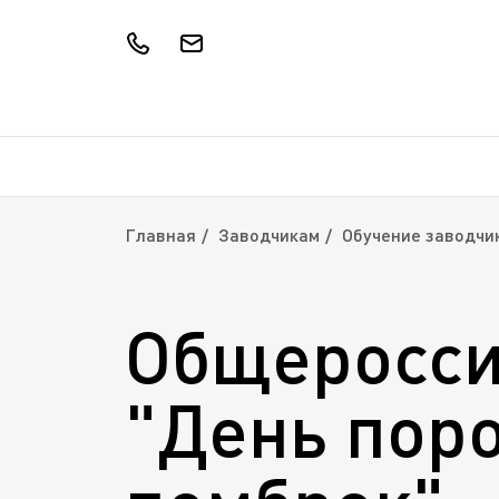
Главная
Заводчикам
Обучение заводчи
Общеросси
"День пор