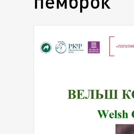
пемброк"