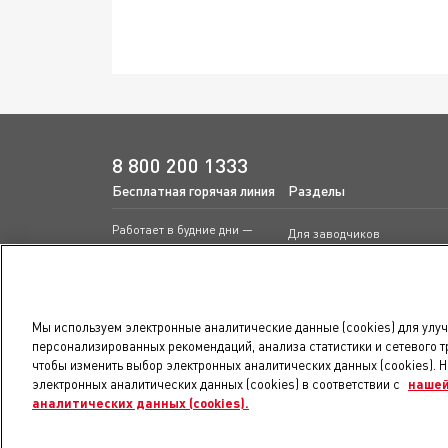
8 800 200 1333
Бесплатная горячая линия
Разделы
Работает в будние дни —
Для заводчиков
с понедельника по пятницу
Для приютов
с 08:00 до 18:00 по московскому
времени
Продукты
Вебинары
Написать нам
Мы используем электронные аналитические данные (cookies) для улу
Видео
rbc.msk@royalcanin.com
персонализированных рекомендаций, анализа статистики и сетевого т
Статьи
чтобы изменить выбор электронных аналитических данных (cookies). 
Конференции
электронных аналитических данных (cookies) в соответствии с
нашей
Образовательные курсы
аналитических данных (cookies).