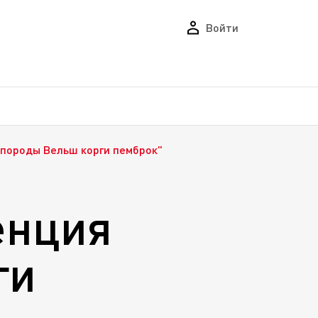
Войти
породы Вельш корги пемброк"
енция
ги