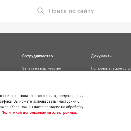
Поиск по сайту
Сотрудничество
Документы
Заявка на партнерство
Пользовательское сог
Программа для заводчиков
Положение о конфиден
Программа для приютов
Правила использовани
Доступность
чшения пользовательского опыта, представления
Карта сайта
рафика. Вы можете использовать «настройки»,
Нажав «Хорошо», вы даете согласие на обработку
 Политикой использования электронных