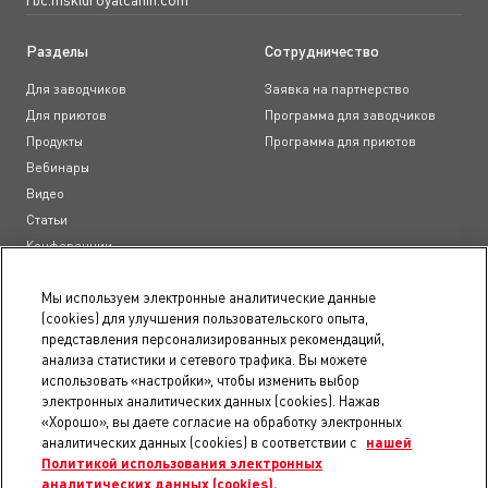
Разделы
Сотрудничество
Для заводчиков
Заявка на партнерство
Для приютов
Программа для заводчиков
Продукты
Программа для приютов
Вебинары
Видео
Статьи
Конференции
Образовательные курсы
Мы используем электронные аналитические данные
(cookies) для улучшения пользовательского опыта,
Документы
представления персонализированных рекомендаций,
анализа статистики и сетевого трафика. Вы можете
Пользовательское соглашение
использовать «настройки», чтобы изменить выбор
Положение о конфиденциальности
электронных аналитических данных (cookies). Нажав
Правила использования сайта
«Хорошо», вы даете согласие на обработку электронных
Доступность
аналитических данных (cookies) в соответствии с
нашей
Политикой использования электронных
Карта сайта
аналитических данных (cookies).