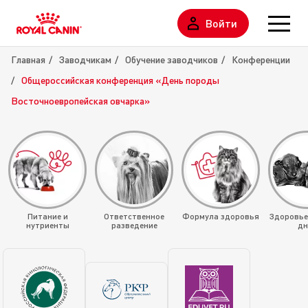
Войти
Главная
Заводчикам
Обучение заводчиков
Конференции
Общероссийская конференция «День породы
Восточноевропейская овчарка»
Питание и
Ответственное
Формула здоровья
Здоровье
нутриенты
разведение
дн