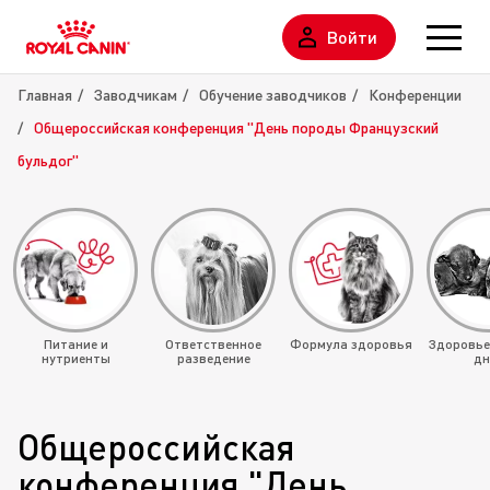
Войти
Главная
Заводчикам
Обучение заводчиков
Конференции
Общероссийская конференция "День породы Французский
бульдог"
Питание и
Ответственное
Формула здоровья
Здоровье
нутриенты
разведение
дн
Общероссийская
конференция "День