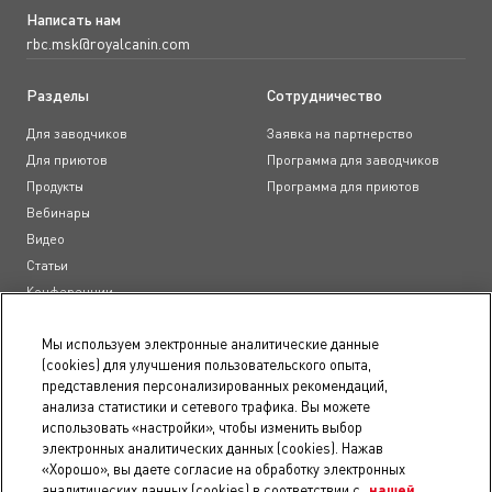
Написать нам
rbc.msk@royalcanin.com
Разделы
Сотрудничество
Для заводчиков
Заявка на партнерство
Для приютов
Программа для заводчиков
Продукты
Программа для приютов
Вебинары
Видео
Статьи
Конференции
Образовательные курсы
Мы используем электронные аналитические данные
(cookies) для улучшения пользовательского опыта,
Документы
представления персонализированных рекомендаций,
анализа статистики и сетевого трафика. Вы можете
Пользовательское соглашение
использовать «настройки», чтобы изменить выбор
Положение о конфиденциальности
электронных аналитических данных (cookies). Нажав
Правила использования сайта
«Хорошо», вы даете согласие на обработку электронных
Доступность
аналитических данных (cookies) в соответствии с
нашей