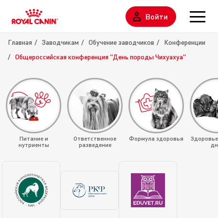
Войти
Главная
Заводчикам
Обучение заводчиков
Конференции
Общероссийская конференция "День породы Чихуахуа"
Питание и
Ответственное
Формула здоровья
Здоровье
нутриенты
разведение
дн