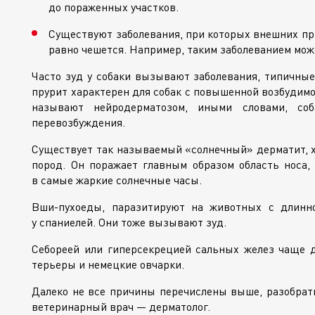
до пораженных участков.
Существуют заболевания, при которых внешних при
равно чешется. Например, таким заболеванием може
Часто зуд у собаки вызывают заболевания, типичные
прурит характерен для собак с повышенной возбудим
называют нейродерматозом, иными словами, со
перевозбуждения.
Существует так называемый «солнечный» дерматит, х
пород. Он поражает главным образом область носа, 
в самые жаркие солнечные часы.
Вши-пухоеды
, паразитируют на животных с длинн
у спаниелей. Они тоже вызывают зуд.
Себореей или гиперсекрецией сальных желез чаще 
терьеры и немецкие овчарки.
Далеко не все причины перечислены выше, разобрать
ветеринарный врач — дерматолог.