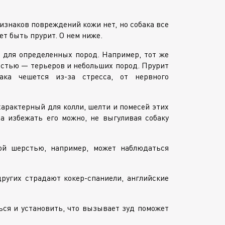
знаков повреждений кожи нет, но собака все
т быть прурит. О нем ниже.
 для определенных пород. Например, тот же
остью — терьеров и небольших пород. Прурит
бака чешется
из-за
стресса, от нервного
арактерный для колли, шелти и помесей этих
а избежать его можно, не выгуливая собаку
ой шерстью, например, может наблюдаться
других страдают
кокер-спаниели
, английские
ся и установить, что вызывает зуд поможет