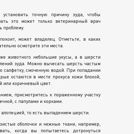
 установить точную причину зуда, чтобы
лать это может только ветеринарный врач
ь проблему.
покоит, может владелец. Отметьте, в каких
ательно осмотрите эти места.
же животного небольшие укусы, а в шерсти
лений зуда. Можно вычесать шерсть частым
ю салфетку, смоченную водой. При попадании
рые остаются в месте прокуса кожи блохой,
й или коричневый цвет.
нием, присмотритесь к пораженному участку
ечной, с папулами и корками.
алопецией, то есть выпадением шерсти.
зистые оболочки и нежные ткани, например,
вать, когда вы попытаетесь дотронуться