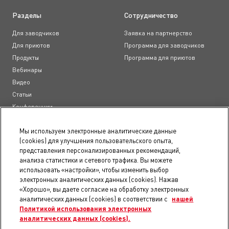
Разделы
Сотрудничество
Для заводчиков
Заявка на партнерство
Для приютов
Программа для заводчиков
Продукты
Программа для приютов
Вебинары
Видео
Статьи
Конференции
Образовательные курсы
Мы используем электронные аналитические данные
(cookies) для улучшения пользовательского опыта,
Документы
представления персонализированных рекомендаций,
анализа статистики и сетевого трафика. Вы можете
Пользовательское соглашение
использовать «настройки», чтобы изменить выбор
Положение о конфиденциальности
электронных аналитических данных (cookies). Нажав
Правила использования сайта
«Хорошо», вы даете согласие на обработку электронных
Доступность
аналитических данных (cookies) в соответствии с
нашей
Политикой использования электронных
Карта сайта
аналитических данных (cookies).
Уведомление о файлах электронных аналитических данных