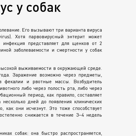
ус у собак
олевание. Его вызывают три варианта вируса
ovirus). Хотя парвовирусный энтерит может
ть инфекция представляет для щенков от 2
чиной заболеваемости и смертности у собак
высокой выживаемости в окружающей среде.
года. Заражение возможно через предметы,
ез фекалии и рвотные массы. Возбудитель
вотного либо через полость рта, либо через
бационный период, как правило, составляет
а несколько дней до появления клинических
, как они исчезнут. Это тоже способствует
остепенно снижается в течение 3–4 недель
иках собак: она быстро распространяется,