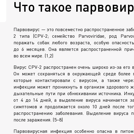
Что такое парвовир
Парвовирус — это повсеместно распространенное заб
2 типа (
CPV-2
; семейство Parvoviridae, род Parv
поражать собак любого возраста, особую опаснос
до 6 месяцев. Она является распространенной при
во всем мире. (1,2)
Вирус
CPV-2
распространен очень широко
из-за
его 
Он может сохраняться в окружающей среде более 
которые контактировали с вирусом, а также чер
инфекции может проникнуть в организм здорового жи
дыхательные пути при обнюхивании источника. Инку
от 4 до 14 дней, а выделение вируса начинается з
симптомов и продолжается около 10 дней после того
распространению заболевания. Выделение вируса п
после заражения. (5–8)
Парвовирусная инфекция особенно опасна в питомн