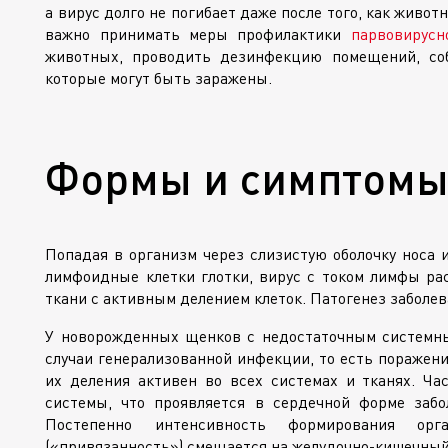
а вирус долго не погибает даже после того, как живо
важно принимать меры профилактики
парвовирусн
животных, проводить дезинфекцию помещений, со
которые могут быть заражены.
Формы и симптомы
Попадая в организм через слизистую оболочку носа 
лимфоидные клетки глотки, вирус с током лимфы рас
ткани с активным делением клеток. Патогенез заболев
У новорожденных щенков с недостаточным системны
случаи генерализованной инфекции, то есть поражени
их деления активен во всех системах и тканях. Ч
системы, что проявляется в сердечной форме забо
Постепенно интенсивность формирования ор
(«привязанность») смещается на
желудочно-кишечны