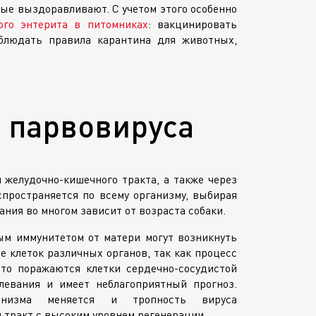
тные выздоравливают. С учетом этого особенно
ого энтерита в питомниках
: вакцинировать
блюдать правила карантина для животных,
 парвовируса
и
желудочно-кишечного
тракта, а также через
пространяется по всему организму, выбирая
ания во многом зависит от возраста собаки.
м иммунитетом от матери могут возникнуть
е клеток различных органов, так как процесс
асто поражаются клетки
сердечно-сосудистой
левания и имеет неблагоприятный прогноз.
ганизма меняется и тропность вируса
й
тракт с высоким уровнем регенерации.