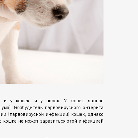
я и у кошек, и у норок. У кошек данное
ума). Возбудитель парвовирусного энтерита
ии (парвовирусной инфекции) кошек, однако
то кошка не может заразиться этой инфекцией