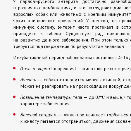
У парвовирусного энтерита достаточно разнооб
в различных комбинациях, и это затрудняет диагнос
взрослых собак или животных с крепким иммунитет
ярких клинических проявлений. У щенков, не пр
иммунную систему, энтерит часто протекает в ос
приводить к гибели. Существует ряд признаков,
на развитие данного заболевания. При этом только
требуется подтверждение по результатам анализов.
Инкубационный период заболевания составляет 4–14 д
Отказ от корма
(анорексия) — животное резко теряет
Вялость
— собака становится менее активной, ста
Может не реагировать на происходящие вокруг дей
Повышение температуры
тела — до 39°С и выше, чт
характере заболевания.
Болевой синдром
— животное начинает горбиться п
к животу пытается отстраниться, движения скован