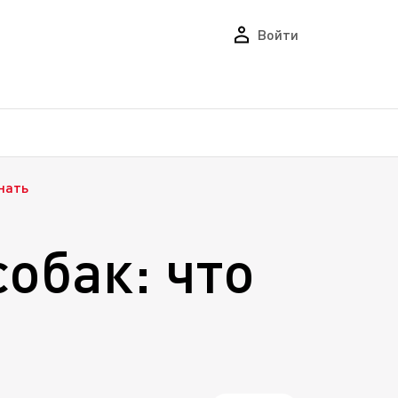
Войти
нать
обак: что