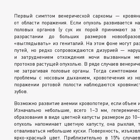
Первый симптом венерической саркомы — кровяни
от области поражения. Если опухоль развивается на
половых органов (у сук их порой принимают за т
разрастании до больших размеров новообразо
«выглядывать» из гениталий. На этом фоне могут 
путей, но редко сопровождаются дизурией — наруш
и затруднением отхождения мочи вызванным ме
протоков растущей опухолью. В ряде случаев венериче
не затрагивая половые органы. Тогда симптомами 
проблемы с носовым дыханием, кровотечения из но
поражении ротовой полости наблюдаются кровянис
зубов.
Возможно развитие анемии кровопотери, если объем и
Изначально небольшие, всего 1–3 мм, геперемиче
образования в виде цветной капусты размером до 10–
опухоль напоминает цветную капусту, она рыхлая, 
отваливаться небольшие куски. Поверхность, изъязвл
ярко-красный
цвет. Приблизительно в 15% случаев