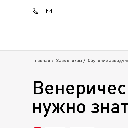
Главная
Заводчикам
Обучение заводчи
Венерическ
нужно зна