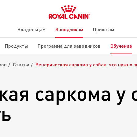
Владельцам
Заводчикам
Приютам
Продукты
Программа для заводчиков
Обучение
ков
Статьи
Венерическая саркома у собак: что нужно з
ая саркома у с
ть