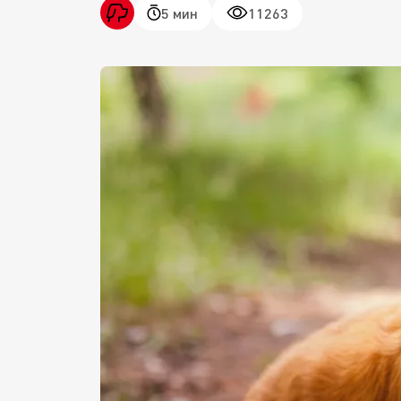
5 мин
11263