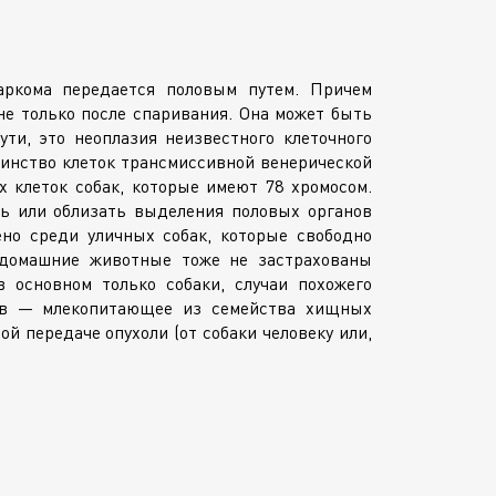
саркома передается половым путем. Причем
не только после спаривания. Она может быть
ути, это неоплазия неизвестного клеточного
инство клеток трансмиссивной венерической
х клеток собак, которые имеют 78 хромосом.
ть или облизать выделения половых органов
ено среди уличных собак, которые свободно
 домашние животные тоже не застрахованы
 основном только собаки, случаи похожего
лов — млекопитающее из семейства хищных
й передаче опухоли (от собаки человеку или,