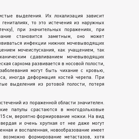
стые выделения. Их локализация зависит
 гениталиях, то это истечения из наружных
ечку), при значительных поражениях, при
вание становится заметным, оно может
развиваться инфекции нижних мочевыводящих
ением мочеиспускания, как учащением, так
ханическим сдавливанием мочевыводящих
ская саркома развивается в носовой полости,
заболевания могут быть чихание с кровью,
са, иногда деформация костей черепа. При
тые выделения из ротовой полости, потеря
стечений из пораженной области значителен.
ские папулы срастаются в многодольковые
15 см, вероятно формирование ножки. На вид
твердая и очень хрупкая от нее даже могут
енная и воспаленная, новообразование имеет
 возможно формирование метастазов, хотя