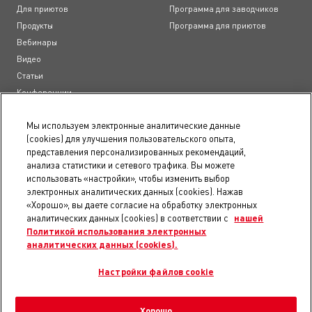
Для приютов
Программа для заводчиков
Продукты
Программа для приютов
Вебинары
Видео
Статьи
Конференции
Образовательные курсы
Мы используем электронные аналитические данные
(cookies) для улучшения пользовательского опыта,
Документы
представления персонализированных рекомендаций,
анализа статистики и сетевого трафика. Вы можете
Пользовательское соглашение
использовать «настройки», чтобы изменить выбор
Положение о конфиденциальности
электронных аналитических данных (cookies). Нажав
Правила использования сайта
«Хорошо», вы даете согласие на обработку электронных
Доступность
аналитических данных (cookies) в соответствии с
нашей
Политикой использования электронных
Карта сайта
аналитических данных (cookies).
Уведомление о файлах электронных аналитических данных
Настройки электронных аналитических данных
Настройки файлов cookie
Хорошо