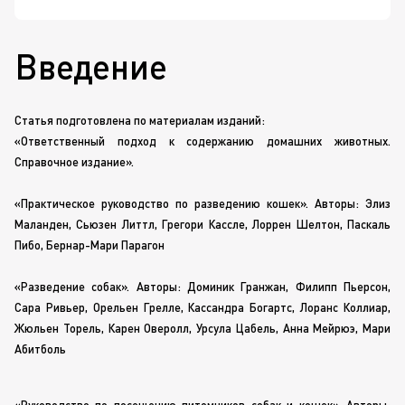
Введение
Статья подготовлена по материалам изданий:
«Ответственный подход к содержанию домашних животных.
Справочное издание».
«Практическое руководство по разведению кошек». Авторы: Элиз
Маланден, Сьюзен Литтл, Грегори Кассле, Лоррен Шелтон, Паскаль
Пибо,
Бернар-Мари
Парагон
«Разведение собак». Авторы: Доминик Гранжан, Филипп Пьерсон,
Сара Ривьер, Орельен Грелле, Кассандра Богартс, Лоранс Коллиар,
Жюльен Торель, Карен Оверолл, Урсула Цабель, Анна Мейрюэ, Мари
Абитболь
«Руководство по посещению питомников собак и кошек». Авторы: