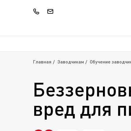
Главная
Заводчикам
Обучение заводчи
Беззернов
вред для 