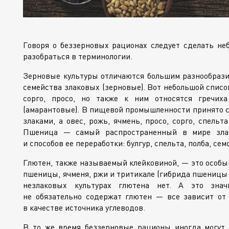
Говоря о беззерновых рационах следует сделать не
разобраться в терминологии.
Зерновые культуры отличаются большим разнообразие
семейства злаковых (зерновые). Вот небольшой список:
сорго, просо, но также к ним относятся гречиха
(амарантовые). В пищевой промышленности принято с
злаками, а овес, рожь, ячмень, просо, сорго, спель
Пшеница — самый распространенный в мире злак
и способов ее переработки: булгур, спельта, полба, се
Глютен, также называемый клейковиной, — это особый
пшеницы, ячменя, ржи и тритикале (гибрида пшеницы и
незлаковых культурах глютена нет. А это знач
не обязательно содержат глютен — все зависит от т
в качестве источника углеводов.
В то же время беззерновые рационы иногда могут 