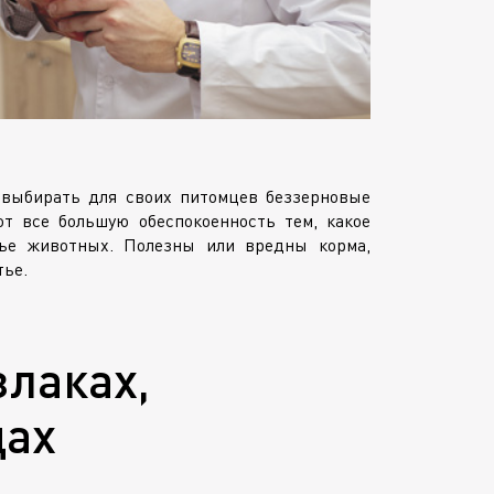
 выбирать для своих питомцев беззерновые
т все большую обеспокоенность тем, какое
вье животных. Полезны или вредны корма,
тье.
злаках,
дах