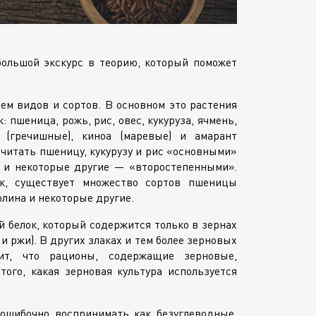
большой экскурс в теорию, который поможет
м видов и сортов. В основном это растения
 пшеница, рожь, рис, овес, кукуруза, ячмень,
 (гречишные), киноа (маревые) и амарант
читать пшеницу, кукурузу и рис «основными»
та и некоторые другие — «второстепенными».
, существует множество сортов пшеницы
молина и некоторые другие.
 белок, который содержится только в зернах
 ржи). В других злаках и тем более зерновых
ит, что рационы, содержащие зерновые,
ого, какая зерновая культура используется
ошибочно воспринимать как безуглеводные,