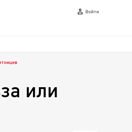
Войти
питомцев
за или