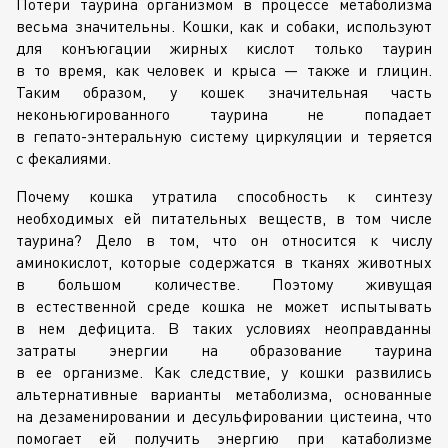
Потери таурина организмом в процессе метаболизма
весьма значительны. Кошки, как и собаки, используют
для конъюгации жирных кислот только таурин
в то время, как человек и крыса — также и глицин.
Таким образом, у кошек значительная часть
неконьюгированного таурина не попадает
в
гепато-энтеральную
систему циркуляции и теряется
с фекалиями.
Почему кошка утратила способность к синтезу
необходимых ей питательных веществ, в том числе
таурина? Дело в том, что он относится к числу
аминокислот, которые содержатся в тканях животных
в большом количестве. Поэтому живущая
в естественной среде кошка не может испытывать
в нем дефицита. В таких условиях неоправданны
затраты энергии на образование таурина
в ее организме. Как следствие, у кошки развились
альтернативные варианты метаболизма, основанные
на дезаменировании и десульфировании цистеина, что
помогает ей получить энергию при катаболизме