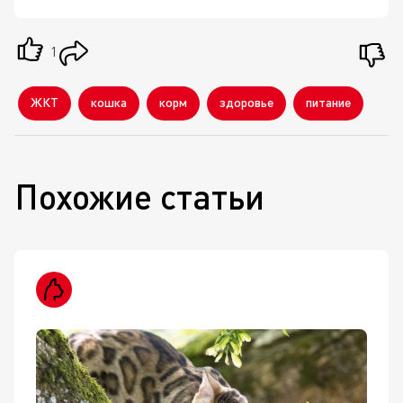
1
ЖКТ
кошка
корм
здоровье
питание
Похожие статьи