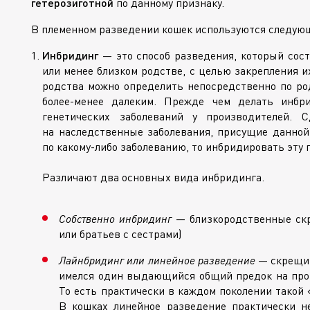
гетерозиготной
по данному признаку.
В племенном разведении кошек используются следую
Инбридинг
— это способ разведения, который сост
или менее близком родстве, с целью закрепления и
родства можно определить непосредственно по ро
более-менее
далеким. Прежде чем делать инбрид
генетических заболеваний у производителей. 
на наследственные заболевания, присущие данной
по
какому-либо
заболеванию, то инбридировать эту п
Различают два основных вида инбридинга.
Собственно инбридинг
— близкородственные скр
или братьев с сестрами)
Лайнбридинг или линейное разведение
— скрещив
имелся один выдающийся общий предок на про
То есть практически в каждом поколении такой 
В кошках линейное разведение практически н