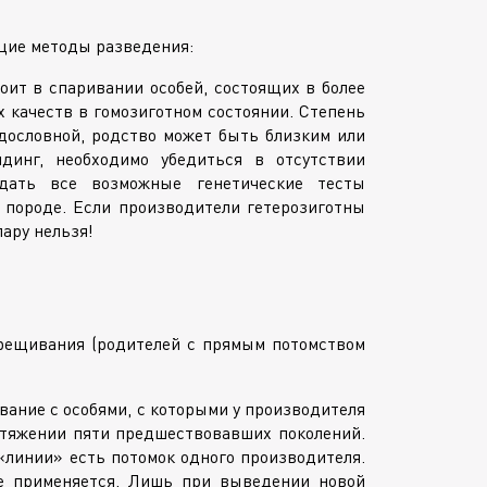
щие методы разведения:
оит в спаривании особей, состоящих в более
х качеств в гомозиготном состоянии. Степень
дословной, родство может быть близким или
инг, необходимо убедиться в отсутствии
Сдать все возможные генетические тесты
 породе. Если производители гетерозиготны
ару нельзя!
ещивания (родителей с прямым потомством
ание с особями, с которыми у производителя
тяжении пяти предшествовавших поколений.
«линии» есть потомок одного производителя.
е применяется. Лишь при выведении новой