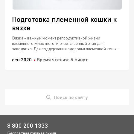
Подготовка племенной кошки к
вязке
Вязка – важный момент репродуктивной жизни
племенного животного, и ответственный этап для
заводчика. Для поддержания здоровья племенной кошки
и получения здорового потомства при подготовке к вязке
сен 2020
Время чтения: 5 минут
необходимо учесть множество важных факторов.
Поиск по сайту
8 800 200 1333
Бесплатная горячая линия