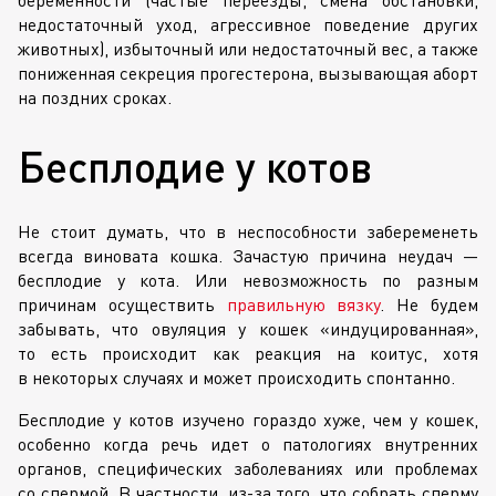
беременности (частые переезды, смена обстановки,
недостаточный уход, агрессивное поведение других
животных), избыточный или недостаточный вес, а также
пониженная секреция прогестерона, вызывающая аборт
на поздних сроках.
Бесплодие у котов
Не стоит думать, что в неспособности забеременеть
всегда виновата кошка. Зачастую причина неудач —
бесплодие у кота. Или невозможность по разным
причинам осуществить
правильную вязку
. Не будем
забывать, что овуляция у кошек «индуцированная»,
то есть происходит как реакция на коитус, хотя
в некоторых случаях и может происходить спонтанно.
Бесплодие у котов изучено гораздо хуже, чем у кошек,
особенно когда речь идет о патологиях внутренних
органов, специфических заболеваниях или проблемах
со спермой. В частности,
из-за
того, что собрать сперму