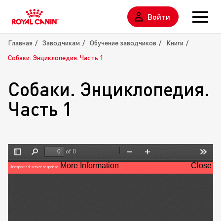
Войти
Главная
Заводчикам
Обучение заводчиков
Книги
Собаки. Энциклопедия. Часть 1
Собаки. Энциклопедия.
Часть 1
of 0
Toggle
Find
Zoom
Zoom
Tools
Sidebar
Out
In
More Information
Close
Unexpected server response.