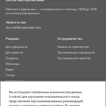
Работает в будние дни — с понедельника по пятницу с 08:00 до 18:00
по московскому времени
Написать нам
rbc.msk@royalcanin.com
Разделы
Сотрудничество
Для заводчиков
Заявка на партнерство
Для приютов
Программа для заводчиков
Продукты
Программа для приютов
Вебинары
Видео
Статьи
Конференции
Образовательные курсы
Мы используем электронные аналитические данные
(cookies) для улучшения пользовательского опыта,
Документы
представления персонализированных рекомендаций,
анализа статистики и сетевого трафика. Вы можете
Пользовательское соглашение