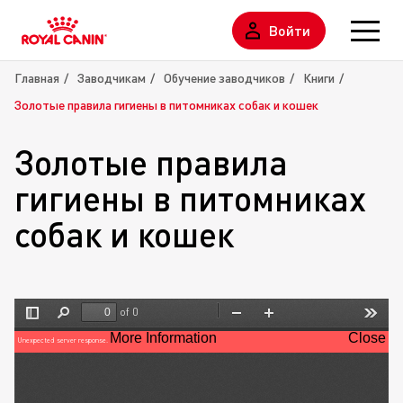
Войти
Главная
Заводчикам
Обучение заводчиков
Книги
Золотые правила гигиены в питомниках собак и кошек
Золотые правила
гигиены в питомниках
собак и кошек
of 0
Toggle
Find
Zoom
Zoom
Tools
Sidebar
Out
In
More Information
Close
Unexpected server response.