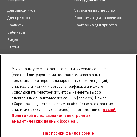
Для заводчиков
Заявка на партнерство
Для приютов
Программа для заводчиков
Продукты
Программа для приютов
Вебинары
Видео
Статьи
Конференции
Образовательные курсы
Мы используем электронные аналитические данные
(cookies) для улучшения пользовательского опыта,
Документы
представления персонализированных рекомендаций,
анализа статистики и сетевого трафика. Вы можете
Пользовательское соглашение
использовать «настройки», чтобы изменить выбор
Положение о конфиденциальности
электронных аналитических данных (cookies). Нажав
Правила использования сайта
«Хорошо», вы даете согласие на обработку электронных
Доступность
аналитических данных (cookies) в соответствии с
нашей
Политикой использования электронных
Карта сайта
аналитических данных (cookies).
Уведомление о файлах электронных аналитических данных
Настройки электронных аналитических данных
Настройки файлов cookie